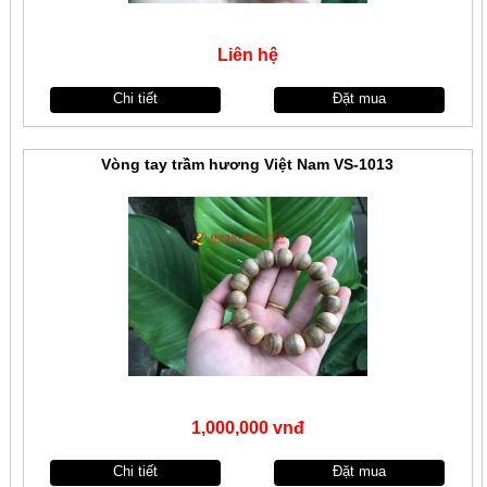
Liên hệ
Chi tiết
Đặt mua
Vòng tay trầm hương Việt Nam VS-1013
1,000,000 vnđ
Chi tiết
Đặt mua