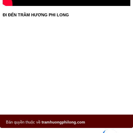
ĐI ĐẾN TRẦM HƯƠNG PHI LONG
Bản quyền thuộc về
tramhuongphilong.com