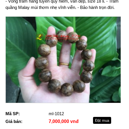
- Vòng trầm hàng tuyển quý hiếm, vân đẹp, size 18 li. - Trầm
quầng Malay mùi thơm nhẹ vĩnh viễn. - Bảo hành trọn đời.
Mã SP:
ml-1012
Giá bán:
7,000,000 vnđ