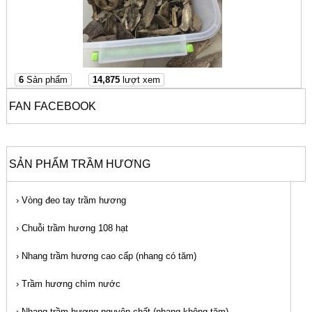
6
Sản phẩm
14,875
lượt xem
FAN FACEBOOK
SẢN PHẨM TRẦM HƯƠNG
›
Vòng đeo tay trầm hương
›
Chuỗi trầm hương 108 hạt
›
Nhang trầm hương cao cấp (nhang có tăm)
›
Trầm hương chìm nước
›
Nhang trầm hương nguyên chất (nhang không tăm)