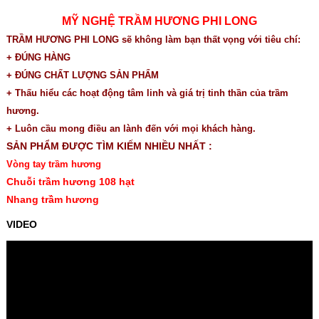
MỸ NGHỆ TRẦM HƯƠNG PHI LONG
TRẦM HƯƠNG PHI LONG sẽ không làm bạn thất vọng với tiêu chí:
+ ĐÚNG HÀNG
+ ĐÚNG CHẤT LƯỢNG SẢN PHẨM
+ Thấu hiểu các hoạt động tâm linh và giá trị tinh thần của trầm
hương.
+ Luôn cầu mong điều an lành đến với mọi khách hàng.
SẢN PHẨM ĐƯỢC TÌM KIẾM NHIỀU NHẤT :
Vòng tay trầm hương
Chuỗi trầm hương 108 hạt
Nhang trầm hương
VIDEO