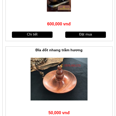
600,000 vnđ
Chi tiết
Đặt mua
Đĩa đốt nhang trầm hương
50,000 vnđ