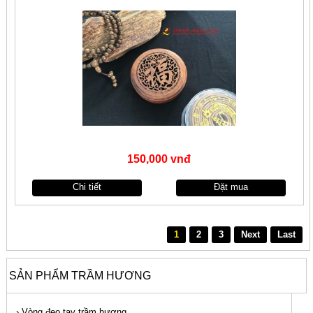
150,000 vnđ
Chi tiết
Đặt mua
1
2
3
Next
Last
SẢN PHẨM TRẦM HƯƠNG
›
Vòng đeo tay trầm hương