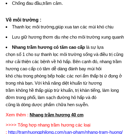
Chống đau đầu,trầm cảm.
Về môi trường :
Thanh lọc môi trường,giúp xua tan các mùi khó chịu
Lưu giữ hương thơm dịu nhẹ cho môi trường xung quanh
Nhang trầm hương có tăm cao cấp
là sự lựa
chọn số 1 cho sự thanh lọc môi trường sống và điều trị cũng
như cải thiện các bệnh về hô hấp. Bên cạnh đó, nhang trầm
hương cao cấp có tăm dễ dàng đánh bay mùi hôi
khó chịu trong phòng bếp hoặc các nơi ẩm thấp bị ứ đọng ở
trong nhà bạn. Với khả năng diệt khuẩn từ hương
trầm không hề thấp giúp trừ khuẩn, trị khàn tiếng, làm long
đờm trong phổi, làm sạch đường hô hấp và đó
cũng là dòng dược phẩm chữa hen suyễn.
Xem thêm :
Nhang trầm hương 40 cm
>>>> Tổng hợp nhang trầm hương các loại
:
http://tramhuongphilong.com/san-pham/nhang-tram-huong/