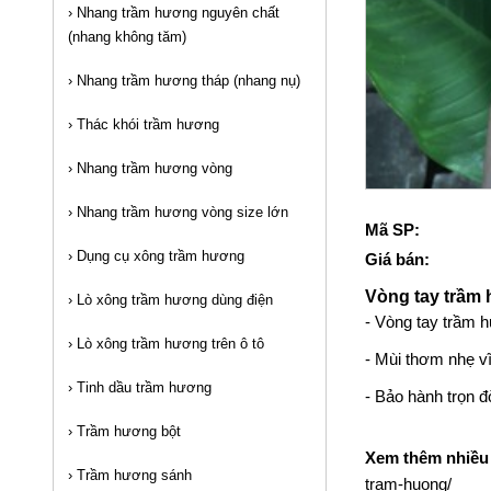
›
Nhang trầm hương nguyên chất
(nhang không tăm)
›
Nhang trầm hương tháp (nhang nụ)
›
Thác khói trầm hương
›
Nhang trầm hương vòng
›
Nhang trầm hương vòng size lớn
Mã SP:
›
Dụng cụ xông trầm hương
Giá bán:
Vòng tay trầm
›
Lò xông trầm hương dùng điện
-
Vòng tay trầm 
›
Lò xông trầm hương trên ô tô
- Mùi thơm nhẹ vĩ
›
Tinh dầu trầm hương
- Bảo hành trọn đ
›
Trầm hương bột
Xem thêm nhiều
›
Trầm hương sánh
tram-huong/