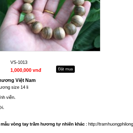
VS-1013
1,000,000 vnđ
 hương Việt Nam
hương
size 14 li
nh viễn.
ời.
 mẫu vòng tay trầm hương tự nhiên khác
:
http://tramhuongphilo