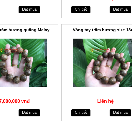
Đặt mua
Chi tiết
Đặt mua
trầm hương quầng Malay
Vòng tay trầm hương size 1
7,000,000 vnđ
Liên hệ
Đặt mua
Chi tiết
Đặt mua