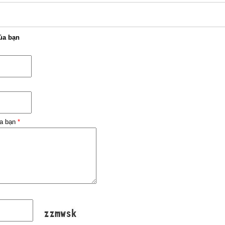
ủa bạn
ủa bạn
*