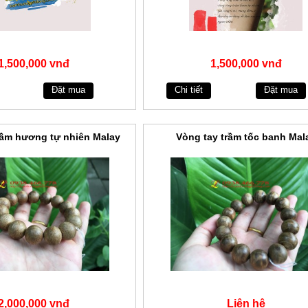
1,500,000 vnđ
1,500,000 vnđ
Đặt mua
Chi tiết
Đặt mua
rầm hương tự nhiên Malay
Vòng tay trầm tốc banh Mal
2,000,000 vnđ
Liên hệ