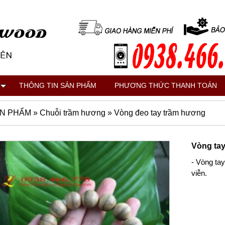
THÔNG TIN SẢN PHẨM
PHƯƠNG THỨC THANH TOÁN
N PHẨM
»
Chuỗi trầm hương
»
Vòng đeo tay trầm hương
Vòng tay
- Vòng ta
viễn.