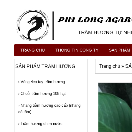
TRANG CHỦ
THÔNG TIN CÔNG TY
SẢN PHẨM
Trang chủ
»
SẢ
SẢN PHẨM TRẦM HƯƠNG
›
Vòng đeo tay trầm hương
›
Chuỗi trầm hương 108 hạt
›
Nhang trầm hương cao cấp (nhang
có tăm)
›
Trầm hương chìm nước