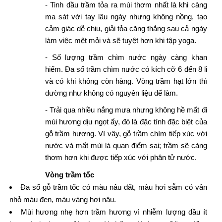
- Tinh dầu trầm tỏa ra mùi thơm nhất là khi càng
ma sát với tay lâu ngày nhưng không nồng, tạo
cảm giác dễ chịu, giải tỏa căng thẳng sau cả ngày
làm việc mệt mỏi và sẽ tuyệt hơn khi tập yoga.
- Số lượng trầm chìm nước ngày càng khan
hiếm. Đa số trầm chìm nước có kích cỡ 6 đến 8 li
và có khi không còn hàng. Vòng trầm hạt lớn thì
dường như không có nguyên liệu để làm.
- Trải qua nhiều nắng mưa nhưng không hề mất đi
mùi hương dịu ngọt ấy, đó là đặc tính đặc biệt của
gỗ trầm hương. Vì vậy, gỗ trầm chìm tiếp xúc với
nước và mất mùi là quan điểm sai; trầm sẽ càng
thơm hơn khi được tiếp xúc với phân tử nước.
Vòng trầm tốc
Đa số gỗ trầm tốc có màu nâu đất, màu hơi sẫm có vân
nhỏ màu đen, màu vàng hơi nâu.
Mùi hương nhẹ hơn trầm hương vì nhiễm lượng dầu ít