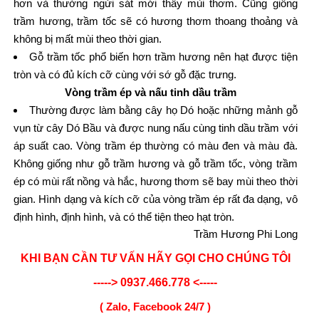
hơn và thường ngửi sát mới thấy mùi thơm. Cũng giống
trầm hương, trầm tốc sẽ có hương thơm thoang thoảng và
không bị mất mùi theo thời gian.
Gỗ trầm tốc phổ biến hơn trầm hương nên hạt được tiện
tròn và có đủ kích cỡ cùng với sớ gỗ đặc trưng.
Vòng trầm ép và nấu tinh dầu trầm
Thường được làm bằng cây họ Dó hoặc những mảnh gỗ
vụn từ cây Dó Bầu và được nung nấu cùng tinh dầu trầm với
áp suất cao. Vòng trầm ép thường có màu đen và màu đà.
Không giống như gỗ trầm hương và gỗ trầm tốc, vòng trầm
ép có mùi rất nồng và hắc, hương thơm sẽ bay mùi theo thời
gian. Hình dạng và kích cỡ của vòng trầm ép rất đa dạng, vô
định hình, định hình, và có thể tiện theo hạt tròn.
Trầm Hương Phi Long
KHI BẠN CẦN TƯ VẤN HÃY GỌI CHO CHÚNG TÔI
-----> 0937.466.778 <-----
( Zalo, Facebook 24/7 )