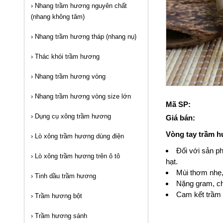
›
Nhang trầm hương nguyên chất
(nhang không tăm)
›
Nhang trầm hương tháp (nhang nụ)
›
Thác khói trầm hương
›
Nhang trầm hương vòng
›
Nhang trầm hương vòng size lớn
Mã SP:
›
Dụng cụ xông trầm hương
Giá bán:
Vòng tay trầm h
›
Lò xông trầm hương dùng điện
Đối với sản ph
›
Lò xông trầm hương trên ô tô
hạt.
Mùi thơm nhẹ,
›
Tinh dầu trầm hương
Nặng gram, ch
Cam kết trầm 
›
Trầm hương bột
›
Trầm hương sánh