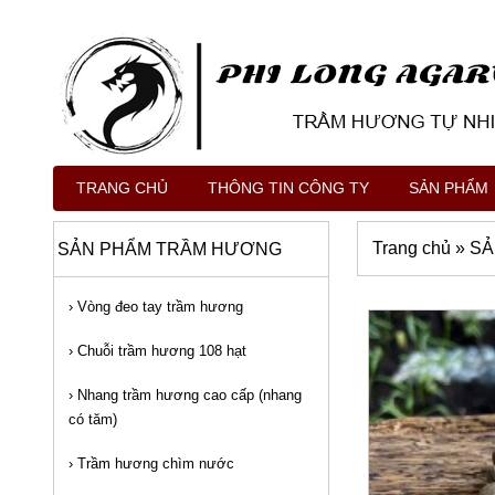
TRANG CHỦ
THÔNG TIN CÔNG TY
SẢN PHẨM
Trang chủ
»
SẢ
SẢN PHẨM TRẦM HƯƠNG
›
Vòng đeo tay trầm hương
›
Chuỗi trầm hương 108 hạt
›
Nhang trầm hương cao cấp (nhang
có tăm)
›
Trầm hương chìm nước