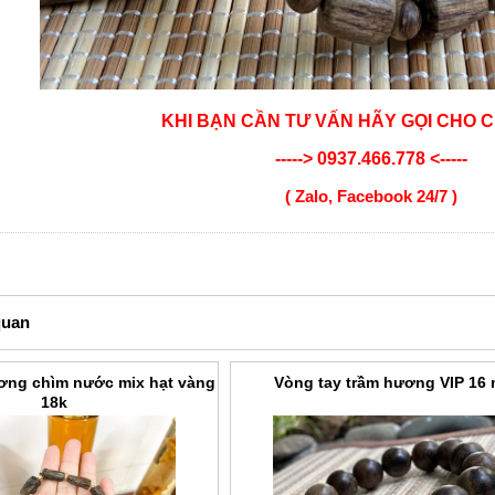
KHI BẠN CẦN TƯ VẤN HÃY GỌI CHO 
-----> 0937.466.778 <-----
( Zalo, Facebook 24/7 )
quan
ơng chìm nước mix hạt vàng
Vòng tay trầm hương VIP 16
18k