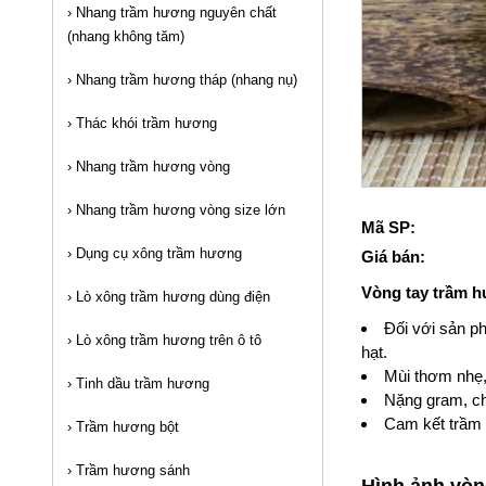
›
Nhang trầm hương nguyên chất
(nhang không tăm)
›
Nhang trầm hương tháp (nhang nụ)
›
Thác khói trầm hương
›
Nhang trầm hương vòng
›
Nhang trầm hương vòng size lớn
Mã SP:
›
Dụng cụ xông trầm hương
Giá bán:
Vòng tay trầm 
›
Lò xông trầm hương dùng điện
Đối với sản ph
›
Lò xông trầm hương trên ô tô
hạt.
Mùi thơm nhẹ,
›
Tinh dầu trầm hương
Nặng gram, ch
Cam kết trầm 
›
Trầm hương bột
›
Trầm hương sánh
Hình ảnh vòn