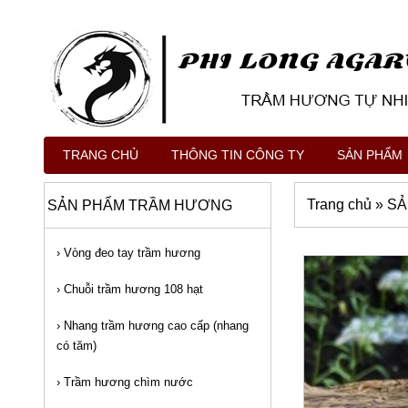
TRANG CHỦ
THÔNG TIN CÔNG TY
SẢN PHẨM
Trang chủ
»
SẢ
SẢN PHẨM TRẦM HƯƠNG
›
Vòng đeo tay trầm hương
›
Chuỗi trầm hương 108 hạt
›
Nhang trầm hương cao cấp (nhang
có tăm)
›
Trầm hương chìm nước