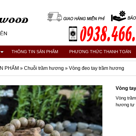
THÔNG TIN SẢN PHẨM
PHƯƠNG THỨC THANH TOÁN
N PHẨM
»
Chuỗi trầm hương
»
Vòng đeo tay trầm hương
Vòng tay
Vòng trầm
hương tự n