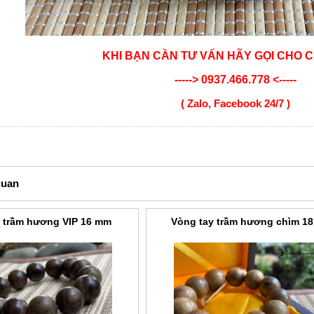
KHI BẠN CẦN TƯ VẤN HÃY GỌI CHO 
-----> 0937.466.778 <-----
( Zalo, Facebook 24/7 )
quan
 trầm hương VIP 16 mm
Vòng tay trầm hương chìm 1