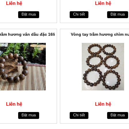
Liên hệ
Liên hệ
Đặt mua
Chi tiết
Đặt mua
trầm hương vân dầu đặc 16li
Vòng tay trầm hương chìm n
Liên hệ
Liên hệ
Đặt mua
Chi tiết
Đặt mua