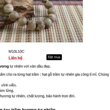
M10L10C
Liên hệ
hương
tự nhiên với vân dầu đẹp.
ẩm cho ra từng hạt trầm : hạt gỗ trầm tự nhiên gia công tỉ mỉ. Chúng 
 vĩnh viễn.
ìm lửng.
hương tự nhiên, chất lượng, bảo hành trọn đời.
g tay trầm hương tự nhiên