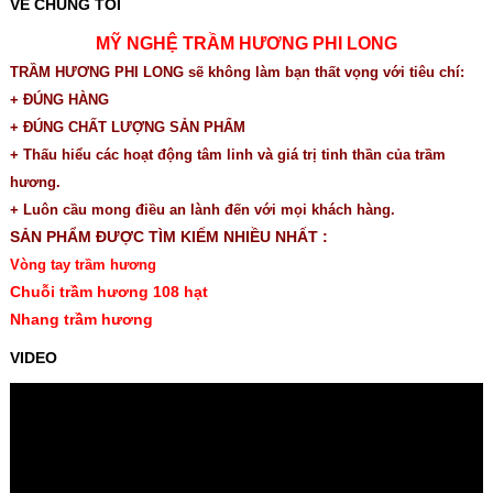
VỀ CHÚNG TÔI
MỸ NGHỆ TRẦM HƯƠNG PHI LONG
TRẦM HƯƠNG PHI LONG sẽ không làm bạn thất vọng với tiêu chí:
+ ĐÚNG HÀNG
+ ĐÚNG CHẤT LƯỢNG SẢN PHẨM
+ Thấu hiểu các hoạt động tâm linh và giá trị tinh thần của trầm
hương.
+ Luôn cầu mong điều an lành đến với mọi khách hàng.
SẢN PHẨM ĐƯỢC TÌM KIẾM NHIỀU NHẤT :
Vòng tay trầm hương
Chuỗi trầm hương 108 hạt
Nhang trầm hương
VIDEO