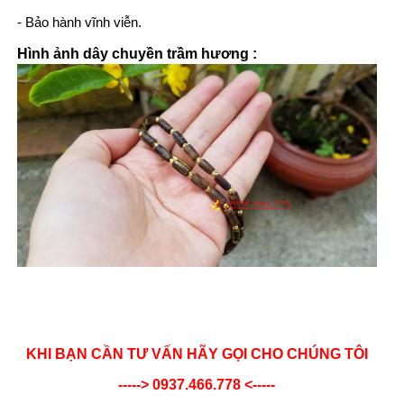
- Bảo hành vĩnh viễn.
Hình ảnh dây chuyền trầm hương :
KHI BẠN CẦN TƯ VẤN HÃY GỌI CHO CHÚNG TÔI
-----> 0937.466.778 <-----