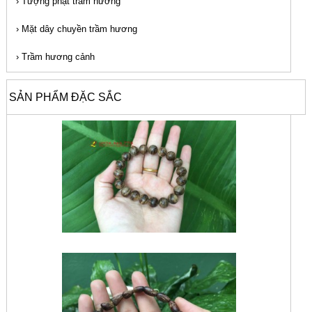
›
Tượng phật trầm hương
›
Mặt dây chuyền trầm hương
›
Trầm hương cảnh
SẢN PHẨM ĐẶC SẮC