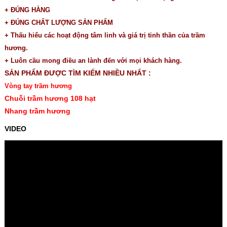
+ ĐÚNG HÀNG
+ ĐÚNG CHẤT LƯỢNG SẢN PHẨM
+ Thấu hiểu các hoạt động tâm linh và giá trị tinh thần của trầm
hương.
+ Luôn cầu mong điều an lành đến với mọi khách hàng.
SẢN PHẨM ĐƯỢC TÌM KIẾM NHIỀU NHẤT :
Vòng tay trầm hương
Chuỗi trầm hương 108 hạt
Nhang trầm hương
VIDEO