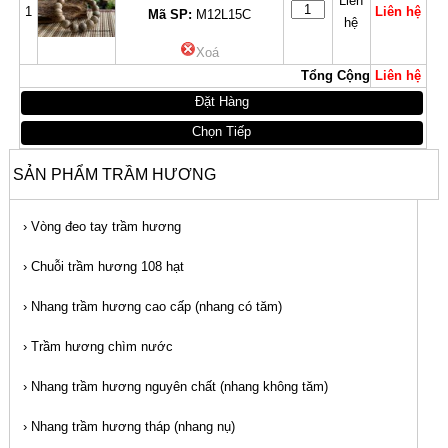
Liên
1
Liên hệ
Mã SP:
M12L15C
hệ
Xoá
Tổng Cộng
Liên hệ
Đặt Hàng
Chọn Tiếp
SẢN PHẨM TRẦM HƯƠNG
›
Vòng đeo tay trầm hương
›
Chuỗi trầm hương 108 hạt
›
Nhang trầm hương cao cấp (nhang có tăm)
›
Trầm hương chìm nước
›
Nhang trầm hương nguyên chất (nhang không tăm)
›
Nhang trầm hương tháp (nhang nụ)