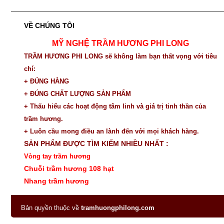
VỀ CHÚNG TÔI
MỸ NGHỆ TRẦM HƯƠNG PHI LONG
TRẦM HƯƠNG PHI LONG sẽ không làm bạn thất vọng với tiêu
chí:
+ ĐÚNG HÀNG
+ ĐÚNG CHẤT LƯỢNG SẢN PHẨM
+ Thấu hiểu các hoạt động tâm linh và giá trị tinh thần của
trầm hương.
+ Luôn cầu mong điều an lành đến với mọi khách hàng.
SẢN PHẨM ĐƯỢC TÌM KIẾM NHIỀU NHẤT :
Vòng tay trầm hương
Chuỗi trầm hương 108 hạt
Nhang trầm hương
Bản quyền thuộc về
tramhuongphilong.com