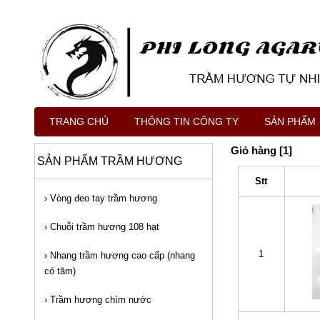
TRANG CHỦ
THÔNG TIN CÔNG TY
SẢN PHẨM
Giỏ hàng [1]
SẢN PHẨM TRẦM HƯƠNG
Stt
›
Vòng đeo tay trầm hương
›
Chuỗi trầm hương 108 hạt
1
›
Nhang trầm hương cao cấp (nhang
có tăm)
›
Trầm hương chìm nước