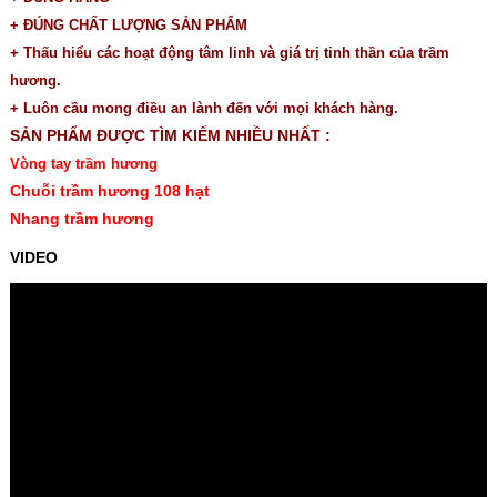
+ ĐÚNG CHẤT LƯỢNG SẢN PHẨM
+ Thấu hiểu các hoạt động tâm linh và giá trị tinh thần của trầm
hương.
+ Luôn cầu mong điều an lành đến với mọi khách hàng.
SẢN PHẨM ĐƯỢC TÌM KIẾM NHIỀU NHẤT :
Vòng tay trầm hương
Chuỗi trầm hương 108 hạt
Nhang trầm hương
VIDEO